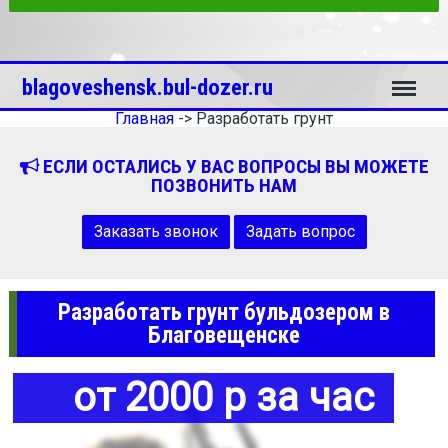
Меню
blagoveshensk.bul-dozer.ru
Главная
->
Разработать грунт
ЕСЛИ ОСТАЛИСЬ У ВАС ВОПРОСЫ ВЫ МОЖЕТЕ
ПОЗВОНИТЬ НАМ
Заказать звонок
Задать вопрос
Разработать грунт бульдозером в
Благовещенске
от 2000 р за час